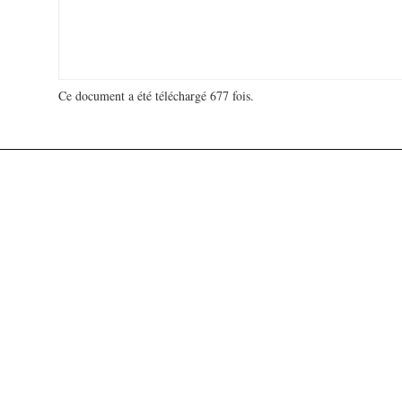
Ce document a été téléchargé 677 fois.
18 905 483 visites - 187