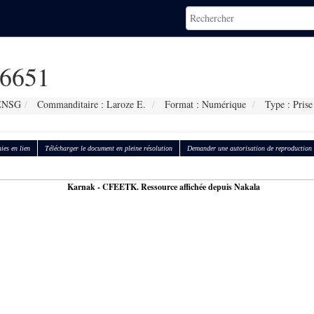
6651
 ENSG
Commanditaire : Laroze E.
Format : Numérique
Type : Prise
ies en lien
Télécharger le document en pleine résolution
Demander une autorisation de reproduction