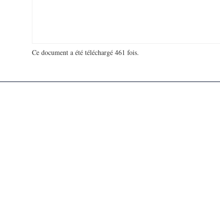
Ce document a été téléchargé 461 fois.
18 928 619 visites - 101