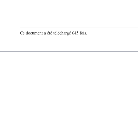
Ce document a été téléchargé 645 fois.
18 967 171 visites - 303