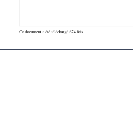
Ce document a été téléchargé 674 fois.
18 925 412 visites - 69