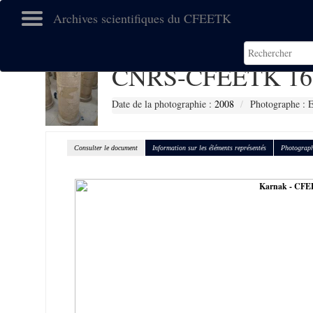
Archives scientifiques du CFEETK
CNRS-CFEETK 16
Date de la photographie :
2008
Photographe :
Consulter le document
Information sur les éléments représentés
Photograph