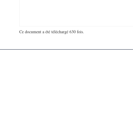
Ce document a été téléchargé 630 fois.
18 940 066 visites - 31