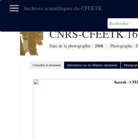
Archives scientifiques du CFEETK
CNRS-CFEETK 16
Date de la photographie :
2008
Photographe :
Consulter le document
Information sur les éléments représentés
Photograph