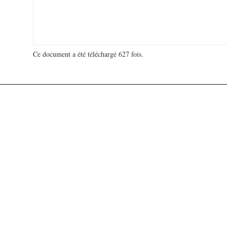
Ce document a été téléchargé 627 fois.
18 918 488 visites - 4