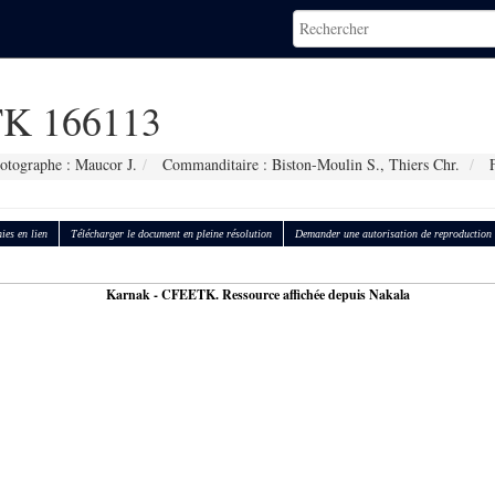
K 166113
otographe : Maucor J.
Commanditaire : Biston-Moulin S., Thiers Chr.
F
ies en lien
Télécharger le document en pleine résolution
Demander une autorisation de reproduction