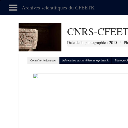
Archives scientifiques du CFEETK
CNRS-CFEET
Date de la photographie :
2015
Ph
Consulter le document
Information sur les éléments représentés
Photograph