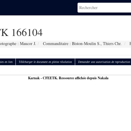
K 166104
otographe : Maucor J.
Commanditaire : Biston-Moulin S., Thiers Chr.
F
ies en lien
Télécharger le document en pleine résolution
Demander une autorisation de reproduction