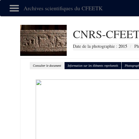
Archives scientifiques du CFEETK
CNRS-CFEET
Date de la photographie :
2015
Ph
Consulter le document
Information sur les éléments représentés
Photograph