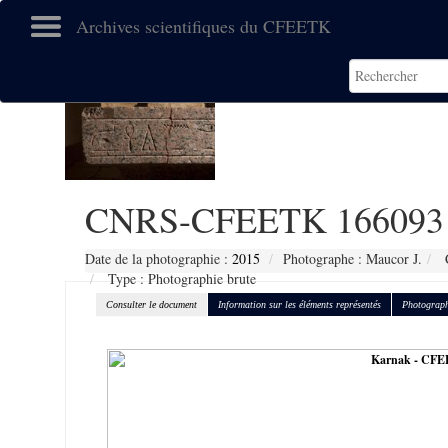
Archives scientifiques du CFEETK
CNRS-CFEETK 166093
Date de la photographie :
2015
Photographe : Maucor J.
C
Type : Photographie brute
Consulter le document
Information sur les éléments représentés
Photograph