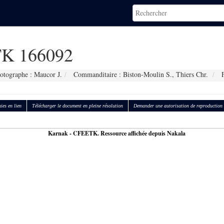
K 166092
otographe : Maucor J.
Commanditaire : Biston-Moulin S., Thiers Chr.
F
ies en lien
Télécharger le document en pleine résolution
Demander une autorisation de reproduction