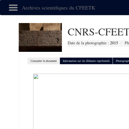
Archives scientifiques du CFEETK
CNRS-CFEET
Date de la photographie :
2015
Ph
Consulter le document
Information sur les éléments représentés
Photograph