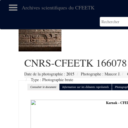
Archives scientifiques du CFEETK
CNRS-CFEETK 166078
Date de la photographie :
2015
Photographe : Maucor J.
C
Type : Photographie brute
Consulter le document
Information sur les éléments représentés
Photograph