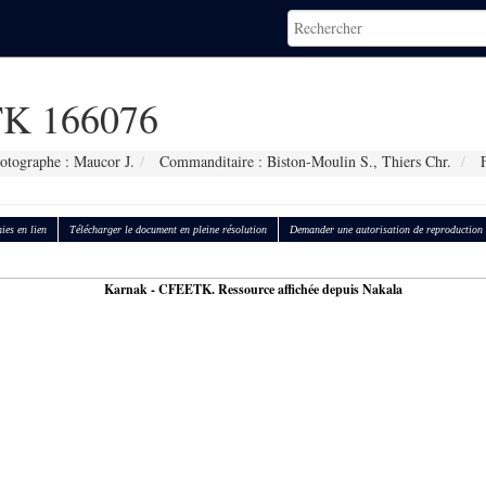
K 166076
otographe : Maucor J.
Commanditaire : Biston-Moulin S., Thiers Chr.
F
ies en lien
Télécharger le document en pleine résolution
Demander une autorisation de reproduction