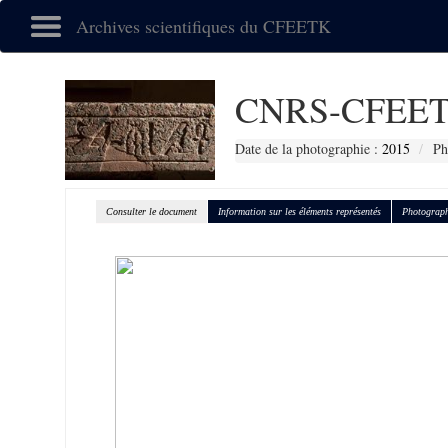
Archives scientifiques du CFEETK
CNRS-CFEET
Date de la photographie :
2015
Ph
Consulter le document
Information sur les éléments représentés
Photograph