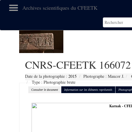
Archives scientifiques du CFEETK
CNRS-CFEETK 166072
Date de la photographie :
2015
Photographe : Maucor J.
C
Type : Photographie brute
Consulter le document
Information sur les éléments représentés
Photograph