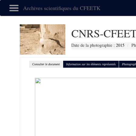
Archives scientifiques du CFEETK
CNRS-CFEET
Date de la photographie :
2015
Ph
Consulter le document
Information sur les éléments représentés
Photograph