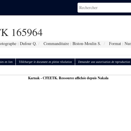
K 165964
otographe : Dufour Q.
Commanditaire : Biston-Moulin S.
Format : Nu
ies en lien
Télécharger le document en pleine résolution
Demander une autorisation de reproduction