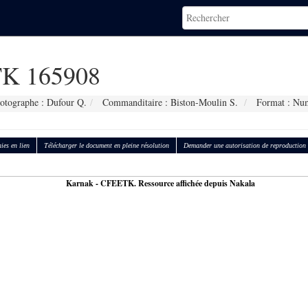
K 165908
otographe : Dufour Q.
Commanditaire : Biston-Moulin S.
Format : Nu
ies en lien
Télécharger le document en pleine résolution
Demander une autorisation de reproduction