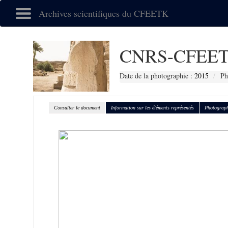
Archives scientifiques du CFEETK
CNRS-CFEET
Date de la photographie :
2015
Ph
Consulter le document
Information sur les éléments représentés
Photograph