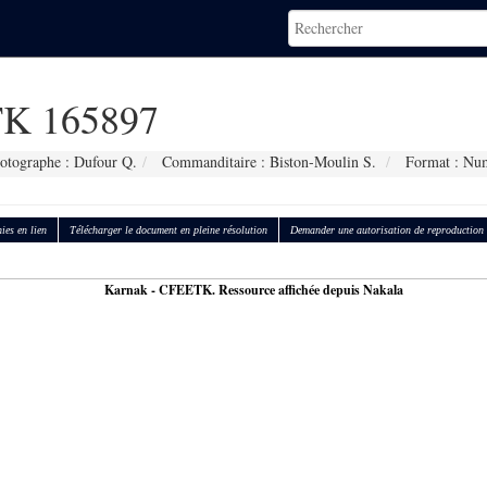
K 165897
otographe : Dufour Q.
Commanditaire : Biston-Moulin S.
Format : Nu
ies en lien
Télécharger le document en pleine résolution
Demander une autorisation de reproduction