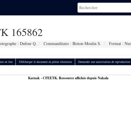
K 165862
otographe : Dufour Q.
Commanditaire : Biston-Moulin S.
Format : Nu
ies en lien
Télécharger le document en pleine résolution
Demander une autorisation de reproduction