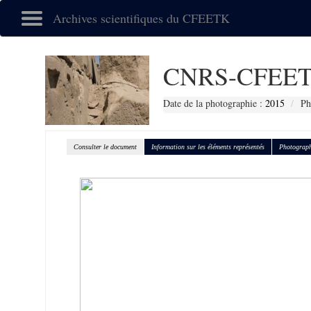
Archives scientifiques du CFEETK
CNRS-CFEET
Date de la photographie :
2015
Ph
Consulter le document
Information sur les éléments représentés
Photograph