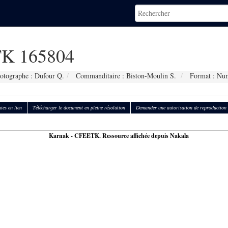
K 165804
otographe : Dufour Q.
Commanditaire : Biston-Moulin S.
Format : Nu
ies en lien
Télécharger le document en pleine résolution
Demander une autorisation de reproduction