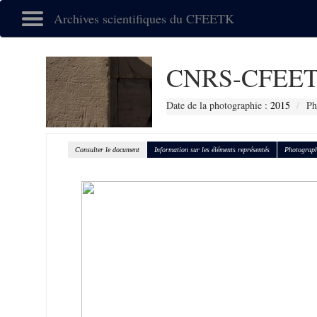
Archives scientifiques du CFEETK
CNRS-CFEET
Date de la photographie :
2015
Ph
Consulter le document
Information sur les éléments représentés
Photograph