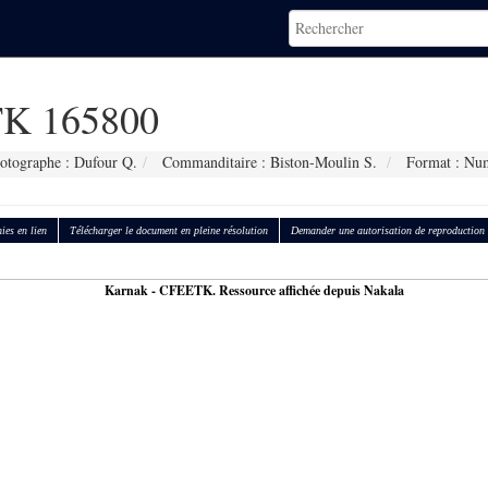
K 165800
otographe : Dufour Q.
Commanditaire : Biston-Moulin S.
Format : Nu
ies en lien
Télécharger le document en pleine résolution
Demander une autorisation de reproduction