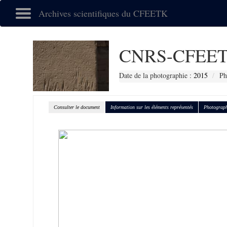
Archives scientifiques du CFEETK
CNRS-CFEET
Date de la photographie :
2015
Ph
Consulter le document
Information sur les éléments représentés
Photograph