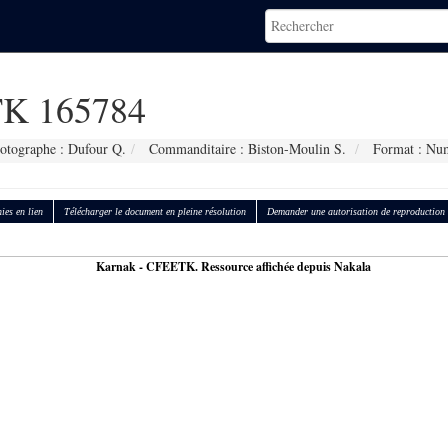
K 165784
otographe : Dufour Q.
Commanditaire : Biston-Moulin S.
Format : Nu
ies en lien
Télécharger le document en pleine résolution
Demander une autorisation de reproduction