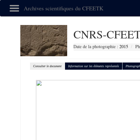
Archives scientifiques du CFEETK
CNRS-CFEET
Date de la photographie :
2015
Ph
Consulter le document
Information sur les éléments représentés
Photograph