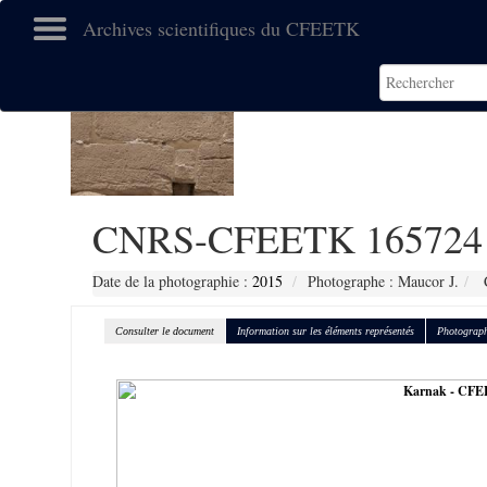
Archives scientifiques du CFEETK
CNRS-CFEETK 165724
Date de la photographie :
2015
Photographe : Maucor J.
C
Consulter le document
Information sur les éléments représentés
Photograph