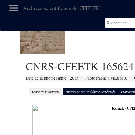
Archives scientifiques du CFEETK
CNRS-CFEETK 165624
Date de la photographie :
2015
Photographe : Maucor J.
C
Consulter le document
Information sur les éléments représentés
Photograph