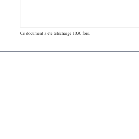
Ce document a été téléchargé 1030 fois.
18 906 061 visites - 245