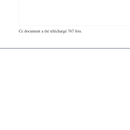
Ce document a été téléchargé 767 fois.
18 979 487 visites - 110