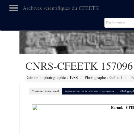
Archives scientifiques du CFEETK
CNRS-CFEETK 157096
Date de la photographie :
1988
Photographe : Gallet J.
Fo
Consulter le document
Information sur les éléments représentés
Photograph