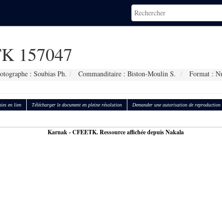
K 157047
otographe : Soubias Ph.
Commanditaire : Biston-Moulin S.
Format : N
ies en lien
Télécharger le document en pleine résolution
Demander une autorisation de reproduction