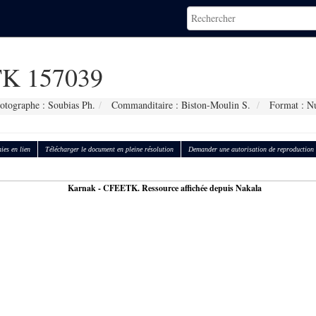
K 157039
otographe : Soubias Ph.
Commanditaire : Biston-Moulin S.
Format : N
ies en lien
Télécharger le document en pleine résolution
Demander une autorisation de reproduction