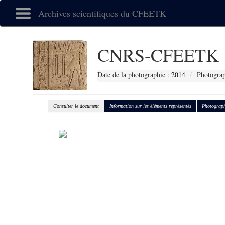
Archives scientifiques du CFEETK
CNRS-CFEETK 
Date de la photographie :
2014
Photograp
Consulter le document
Information sur les éléments représentés
Photograph