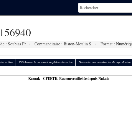
156940
he : Soubias Ph.
Commanditaire : Biston-Moulin S.
Format : Numériq
ies en lien
Télécharger le document en pleine résolution
Demander une autorisation de reproduction