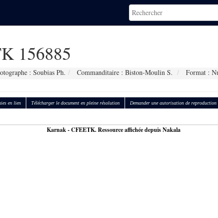
K 156885
otographe : Soubias Ph.
Commanditaire : Biston-Moulin S.
Format : N
ies en lien
Télécharger le document en pleine résolution
Demander une autorisation de reproduction