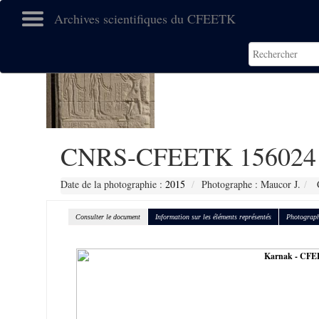
Archives scientifiques du CFEETK
CNRS-CFEETK 156024
Date de la photographie :
2015
Photographe : Maucor J.
C
Consulter le document
Information sur les éléments représentés
Photograph