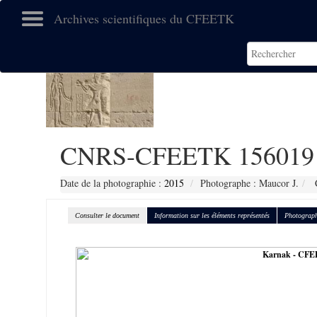
Archives scientifiques du CFEETK
CNRS-CFEETK 156019
Date de la photographie :
2015
Photographe : Maucor J.
C
Consulter le document
Information sur les éléments représentés
Photograph