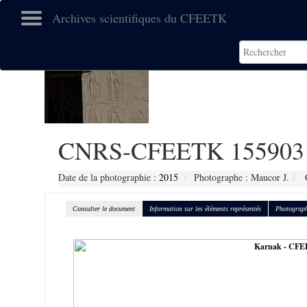
Archives scientifiques du CFEETK
CNRS-CFEETK 155903
Date de la photographie :
2015
Photographe : Maucor J.
C
Consulter le document
Information sur les éléments représentés
Photograph