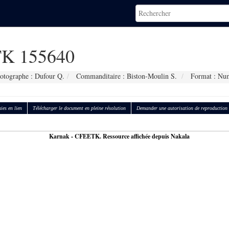
K 155640
otographe : Dufour Q.
Commanditaire : Biston-Moulin S.
Format : Nu
ies en lien
Télécharger le document en pleine résolution
Demander une autorisation de reproduction