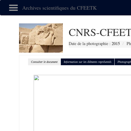
Archives scientifiques du CFEETK
CNRS-CFEET
Date de la photographie :
2015
Ph
Consulter le document
Information sur les éléments représentés
Photograph