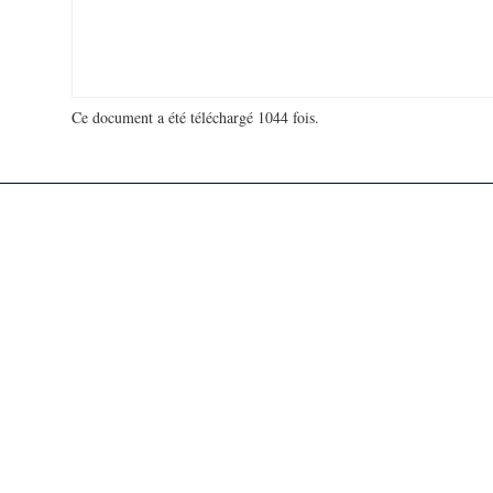
Ce document a été téléchargé 1044 fois.
18 947 867 visites - 109