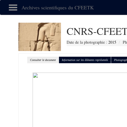
Archives scientifiques du CFEETK
CNRS-CFEET
Date de la photographie :
2015
Ph
Consulter le document
Information sur les éléments représentés
Photograph