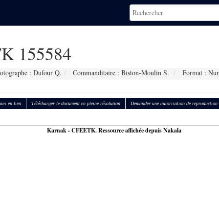
K 155584
otographe : Dufour Q.
Commanditaire : Biston-Moulin S.
Format : Nu
ies en lien
Télécharger le document en pleine résolution
Demander une autorisation de reproduction