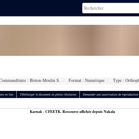
ommanditaire : Biston-Moulin S.
Format : Numérique
Type : Orthop
ies en lien
Télécharger le document en pleine résolution
Demander une autorisation de reproduction