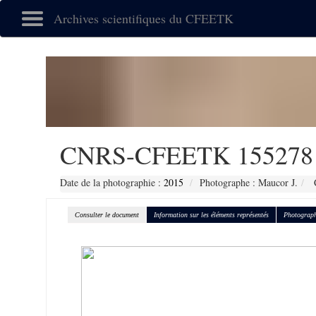
Archives scientifiques du CFEETK
CNRS-CFEETK 155278
Date de la photographie :
2015
Photographe : Maucor J.
C
Consulter le document
Information sur les éléments représentés
Photograph