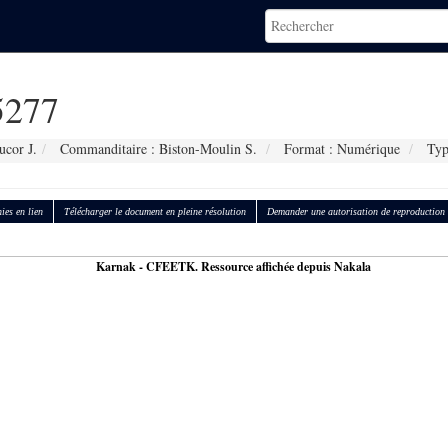
277
ucor J.
Commanditaire : Biston-Moulin S.
Format : Numérique
Type
ies en lien
Télécharger le document en pleine résolution
Demander une autorisation de reproduction