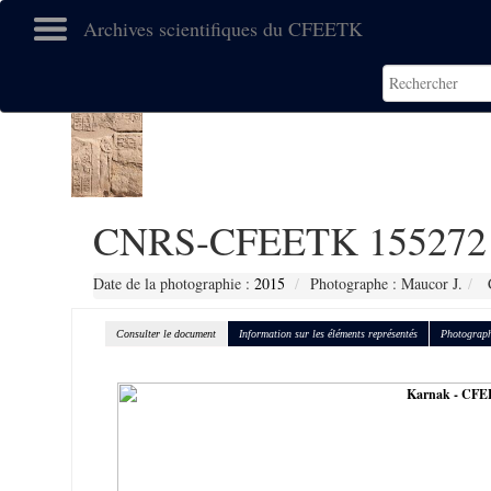
Archives scientifiques du CFEETK
CNRS-CFEETK 155272
Date de la photographie :
2015
Photographe : Maucor J.
C
Consulter le document
Information sur les éléments représentés
Photograph