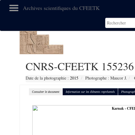
Archives scientifiques du CFEETK
CNRS-CFEETK 155236
Date de la photographie :
2015
Photographe : Maucor J.
C
Consulter le document
Information sur les éléments représentés
Photograph