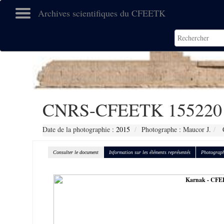
Archives scientifiques du CFEETK
CNRS-CFEETK 155220
Date de la photographie :
2015
Photographe : Maucor J.
C
Consulter le document
Information sur les éléments représentés
Photograph