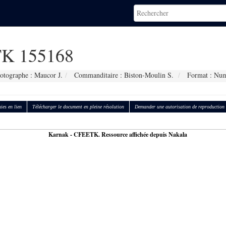
K 155168
otographe : Maucor J.
Commanditaire : Biston-Moulin S.
Format : Num
ies en lien
Télécharger le document en pleine résolution
Demander une autorisation de reproduction