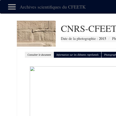
Archives scientifiques du CFEETK
CNRS-CFEET
Date de la photographie :
2015
Ph
Consulter le document
Information sur les éléments représentés
Photograph