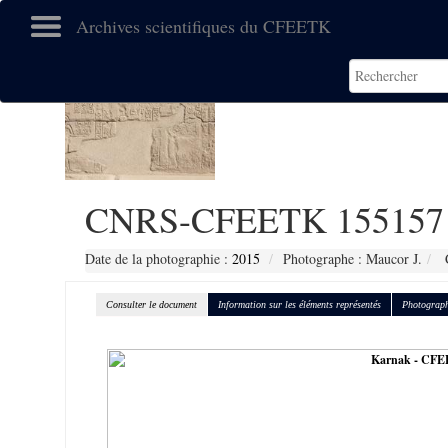
Archives scientifiques du CFEETK
CNRS-CFEETK 155157
Date de la photographie :
2015
Photographe : Maucor J.
C
Consulter le document
Information sur les éléments représentés
Photograph