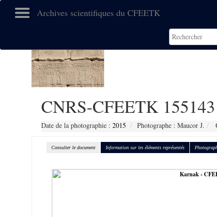
Archives scientifiques du CFEETK
CNRS-CFEETK 155143
Date de la photographie :
2015
Photographe : Maucor J.
C
Consulter le document
Information sur les éléments représentés
Photograph