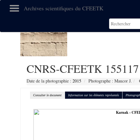
Archives scientifiques du CFEETK
CNRS-CFEETK 155117
Date de la photographie :
2015
Photographe : Maucor J.
C
Consulter le document
Information sur les éléments représentés
Photograph