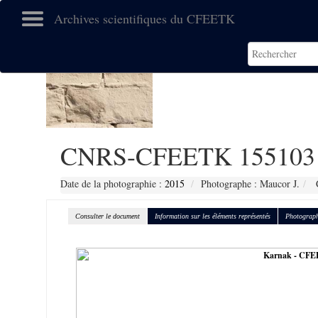
Archives scientifiques du CFEETK
CNRS-CFEETK 155103
Date de la photographie :
2015
Photographe : Maucor J.
C
Consulter le document
Information sur les éléments représentés
Photograph