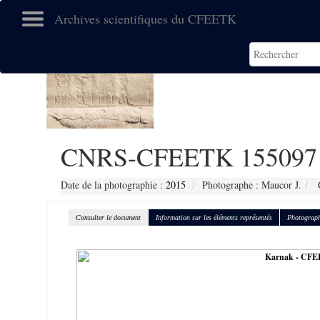
Archives scientifiques du CFEETK
CNRS-CFEETK 155097
Date de la photographie :
2015
Photographe : Maucor J.
C
Consulter le document
Information sur les éléments représentés
Photograph