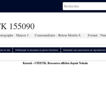
K 155090
otographe : Maucor J.
Commanditaire : Biston-Moulin S.
Format : Num
ies en lien
Télécharger le document en pleine résolution
Demander une autorisation de reproduction