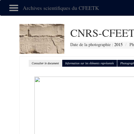
Archives scientifiques du CFEETK
CNRS-CFEET
Date de la photographie :
2015
Ph
Consulter le document
Information sur les éléments représentés
Photograph