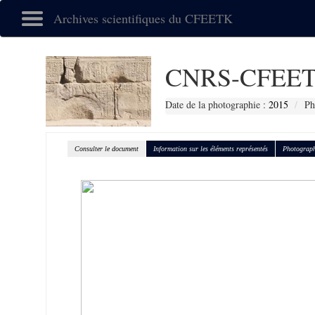
Archives scientifiques du CFEETK
CNRS-CFEET
Date de la photographie :
2015
Ph
Consulter le document
Information sur les éléments représentés
Photograph