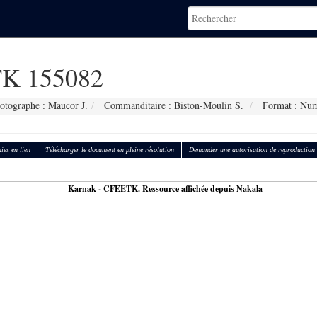
K 155082
otographe : Maucor J.
Commanditaire : Biston-Moulin S.
Format : Num
ies en lien
Télécharger le document en pleine résolution
Demander une autorisation de reproduction