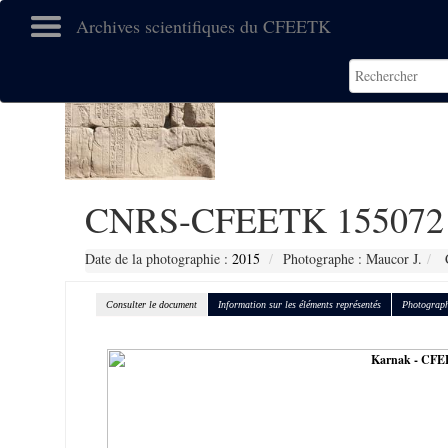
Archives scientifiques du CFEETK
CNRS-CFEETK 155072
Date de la photographie :
2015
Photographe : Maucor J.
C
Consulter le document
Information sur les éléments représentés
Photograph